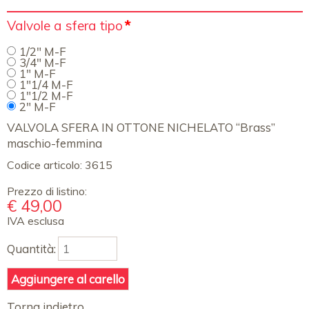
Campo
Valvole a sfera tipo
*
obbligatorio
1/2" M-F
3/4" M-F
1" M-F
1"1/4 M-F
1"1/2 M-F
2" M-F
VALVOLA SFERA IN OTTONE NICHELATO “Brass”
maschio-femmina
Codice articolo:
3615
Prezzo di listino:
€
49,00
IVA esclusa
Quantità:
Torna indietro