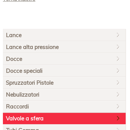
Salta
Lance
la
navigazione
Lance alta pressione
Docce
Docce speciali
Spruzzatori Pistole
Nebulizzatori
Raccordi
Valvole a sfera