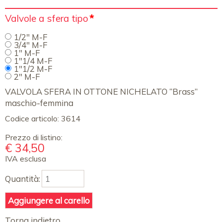
Campo
Valvole a sfera tipo
*
obbligatorio
1/2" M-F
3/4" M-F
1" M-F
1"1/4 M-F
1"1/2 M-F
2" M-F
VALVOLA SFERA IN OTTONE NICHELATO “Brass”
maschio-femmina
Codice articolo:
3614
Prezzo di listino:
€
34,50
IVA esclusa
Quantità:
Torna indietro