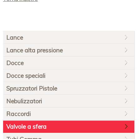
Salta
Lance
la
navigazione
Lance alta pressione
Docce
Docce speciali
Spruzzatori Pistole
Nebulizzatori
Raccordi
Valvole a sfera