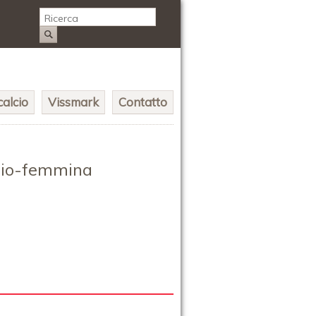
alcio
Vissmark
Contatto
chio-femmina