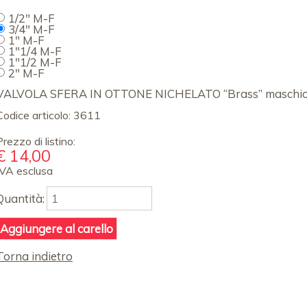
obbligatorio
1/2" M-F
3/4" M-F
1" M-F
1"1/4 M-F
1"1/2 M-F
2" M-F
VALVOLA SFERA IN OTTONE NICHELATO “Brass” maschi
Codice articolo:
3611
Prezzo di listino:
€
14,00
IVA esclusa
Quantità:
Torna indietro