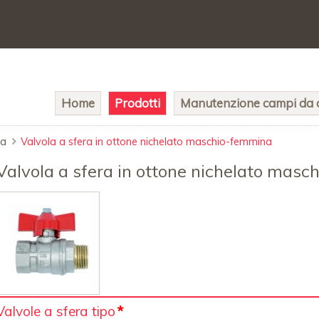
Salta
Home
Prodotti
Manutenzione campi da c
la
navigazione
ra
Valvola a sfera in ottone nichelato maschio-femmina
Valvola a sfera in ottone nichelato mas
Campo
Valvole a sfera tipo
*