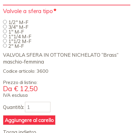
Campo
Valvole a sfera tipo
*
obbligatorio
1/2" M-F
3/4" M-F
1" M-F
1"1/4 M-F
1"1/2 M-F
2" M-F
VALVOLA SFERA IN OTTONE NICHELATO “Brass”
maschio-femmina
Codice articolo:
3600
Prezzo di listino:
Da
€
12,50
IVA esclusa
Quantità:
Torna indietro