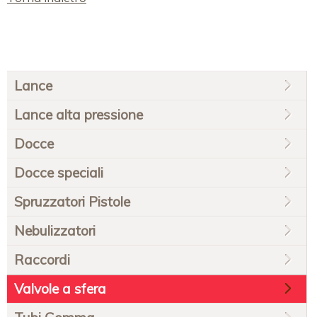
Salta
Lance
la
navigazione
Lance alta pressione
Docce
Docce speciali
Spruzzatori Pistole
Nebulizzatori
Raccordi
Valvole a sfera