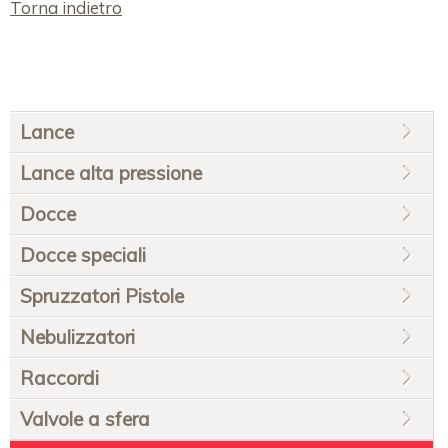
Torna indietro
Salta
Lance
la
navigazione
Lance alta pressione
Docce
Docce speciali
Spruzzatori Pistole
Nebulizzatori
Raccordi
Valvole a sfera