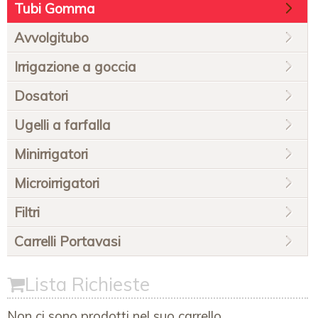
Tubi Gomma
Avvolgitubo
Irrigazione a goccia
Dosatori
Ugelli a farfalla
Minirrigatori
Microirrigatori
Filtri
Carrelli Portavasi
Lista Richieste
Non ci sono prodotti nel suo carrello.