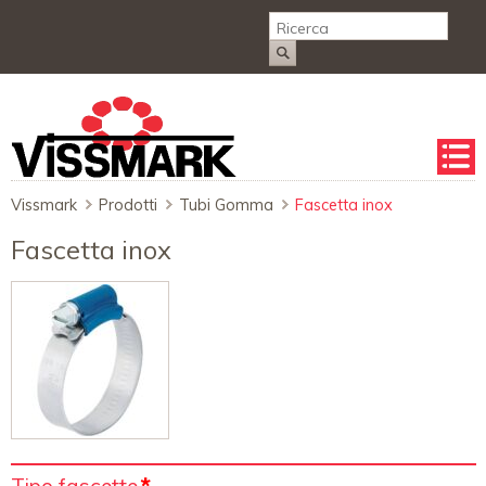
Salta
la
naviga
Vissmark
Prodotti
Tubi Gomma
Fascetta inox
Fascetta inox
Campo