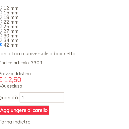
obbligatorio
12 mm
15 mm
18 mm
22 mm
25 mm
27 mm
30 mm
34 mm
42 mm
con attacco universale a baionetta
Codice articolo:
3309
Prezzo di listino:
€
12,50
IVA esclusa
Quantità:
Torna indietro