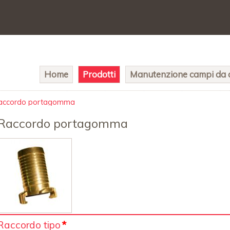
Salta
Home
Prodotti
Manutenzione campi da c
la
navigazione
accordo portagomma
Raccordo portagomma
Campo
Raccordo tipo
*