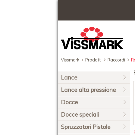
Vissmark
Prodotti
Raccordi
R
Salta
Lance
la
navigazione
Lance alta pressione
Docce
Docce speciali
Spruzzatori Pistole