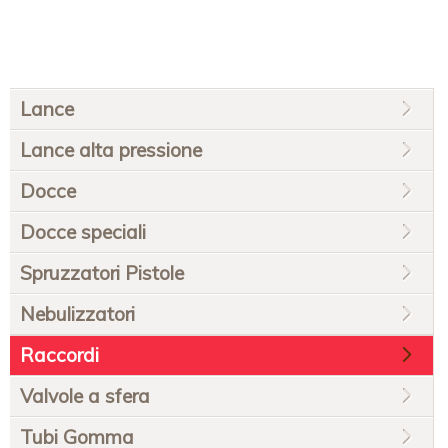
Salta
Lance
la
navigazione
Lance alta pressione
Docce
Docce speciali
Spruzzatori Pistole
Nebulizzatori
Raccordi
Valvole a sfera
Tubi Gomma