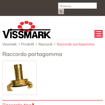
Salta
la
naviga
Vissmark
Prodotti
Raccordi
Raccordo portagomma
Raccordo portagomma
Campo