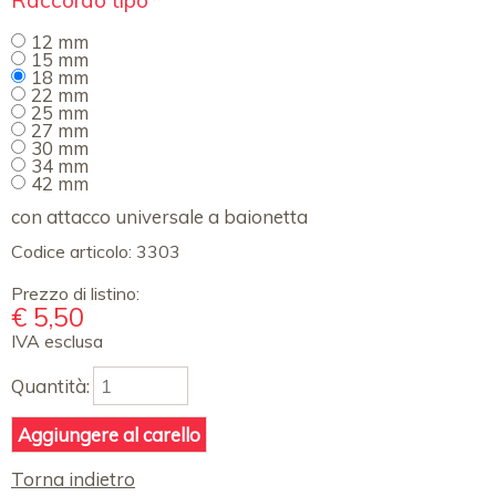
Raccordo tipo
*
obbligatorio
12 mm
15 mm
18 mm
22 mm
25 mm
27 mm
30 mm
34 mm
42 mm
con attacco universale a baionetta
Codice articolo:
3303
Prezzo di listino:
€
5,50
IVA esclusa
Quantità:
Torna indietro