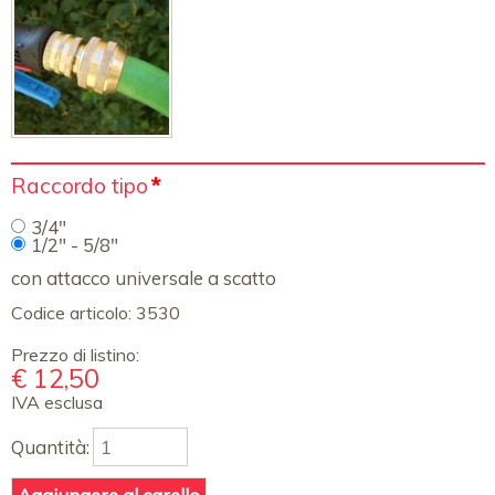
Campo
Raccordo tipo
*
obbligatorio
3/4"
1/2" - 5/8"
con attacco universale a scatto
Codice articolo:
3530
Prezzo di listino:
€
12,50
IVA esclusa
Quantità: