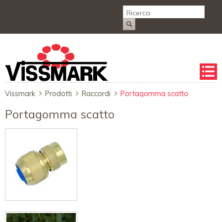
Salta
la
naviga
Vissmark
Prodotti
Raccordi
Portagomma scatto
Portagomma scatto