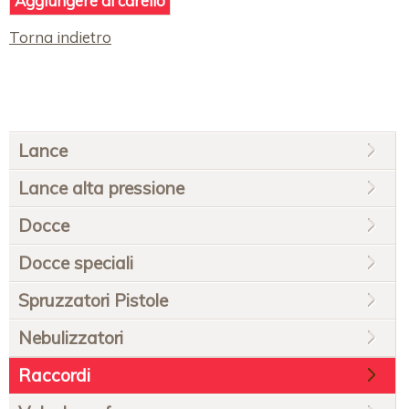
Torna indietro
Salta
Lance
la
navigazione
Lance alta pressione
Docce
Docce speciali
Spruzzatori Pistole
Nebulizzatori
Raccordi