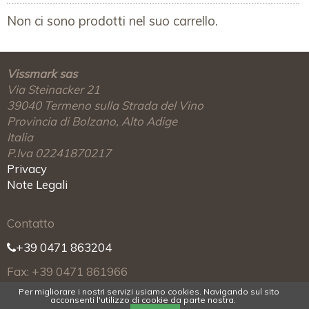
Non ci sono prodotti nel suo carrello.
Vissmark sas
Via Steinacker 21
39040
Termeno sulla Strada del Vino
Provincia di Bolzano, Alto Adige
Italia
P.Iva 02241870217
Privacy
Note Legali
Contatto
+39 0471 863204
Fax: +39 0471 861966
Per migliorare i nostri servizi usiamo cookies. Navigando sul sito
info@vissmark.it
acconsenti l'utilizzo di cookie da parte nostra.