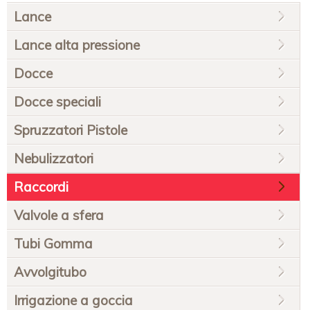
Salta
Lance
la
navigazione
Lance alta pressione
Docce
Docce speciali
Spruzzatori Pistole
Nebulizzatori
Raccordi
Valvole a sfera
Tubi Gomma
Avvolgitubo
Irrigazione a goccia