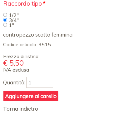
Campo
Raccordo tipo
*
obbligatorio
1/2"
3/4"
1"
contropezzo scatto femmina
Codice articolo:
3515
Prezzo di listino:
€
5,50
IVA esclusa
Quantità:
Torna indietro