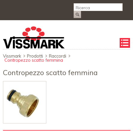
Salta
la
naviga
Vissmark
Prodotti
Raccordi
Contropezzo scatto femmina
Contropezzo scatto femmina