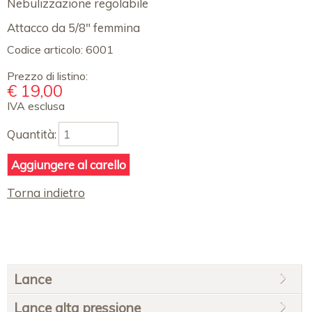
Nebulizzazione regolabile
Attacco da 5/8" femmina
Codice articolo:
6001
Prezzo di listino:
€
19,00
IVA esclusa
Quantità:
Torna indietro
Salta
Lance
la
navigazione
Lance alta pressione