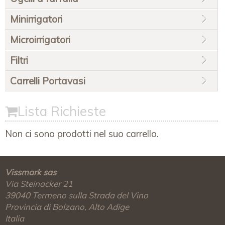
Minirrigatori
Microirrigatori
Filtri
Carrelli Portavasi
Lista Richieste
Non ci sono prodotti nel suo carrello.
Vissmark sas
Via Steinacker 21
39040
Termeno sulla Strada del Vino
Provincia di Bolzano, Alto Adige
Italia