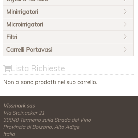
Minirrigatori
Microirrigatori
Filtri
Carrelli Portavasi
Lista Richieste
Non ci sono prodotti nel suo carrello.
Vissmark sas
Via Steinacker 21
39040
Termeno sulla Strada del Vino
Provincia di Bolzano, Alto Adige
Italia