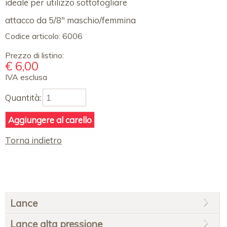
ideale per utilizzo sottofogliare
attacco da 5/8" maschio/femmina
Codice articolo:
6006
Prezzo di listino:
€
6,00
IVA esclusa
Quantità:
Torna indietro
Salta
Lance
la
navigazione
Lance alta pressione