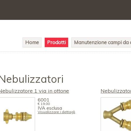
Salta
Home
Prodotti
Manutenzione campi da c
la
navigazione
Nebulizzatori
Nebulizzatore 1 via in ottone
Nebulizzator
6001
€
19,00
IVA esclusa
Visualizzare i dettagli