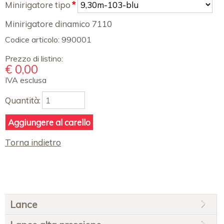
Minirigatore tipo
*
obbligatorio
Minirigatore dinamico 7110
Codice articolo:
990001
Prezzo di listino:
€
0,00
IVA esclusa
Quantità:
Torna indietro
Salta
Lance
la
navigazione