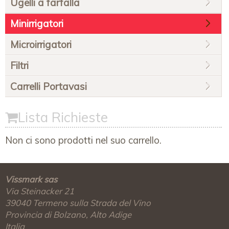
Ugelli a farfalla
Minirrigatori
Microirrigatori
Filtri
Carrelli Portavasi
Lista Richieste
Non ci sono prodotti nel suo carrello.
Vissmark sas
Via Steinacker 21
39040
Termeno sulla Strada del Vino
Provincia di Bolzano, Alto Adige
Italia