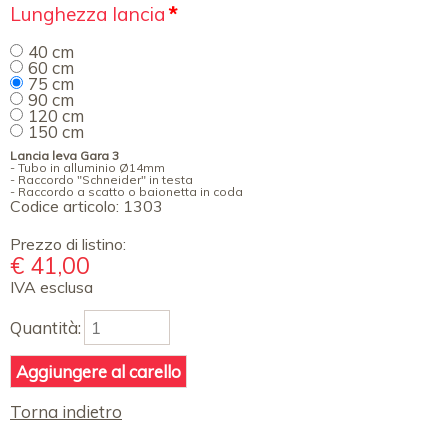
Campo
Lunghezza lancia
*
obbligatorio
40 cm
60 cm
75 cm
90 cm
120 cm
150 cm
Lancia leva Gara 3
- Tubo in alluminio Ø14mm
- Raccordo "Schneider" in testa
- Raccordo a scatto o baionetta in coda
Codice articolo:
1303
Prezzo di listino:
€
41,00
IVA esclusa
Quantità:
Torna indietro