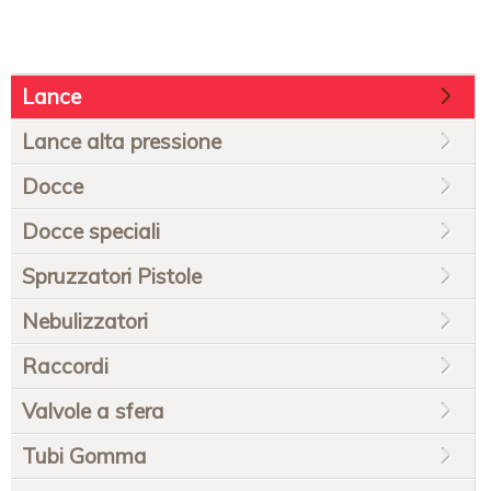
Salta
Lance
la
navigazione
Lance alta pressione
Docce
Docce speciali
Spruzzatori Pistole
Nebulizzatori
Raccordi
Valvole a sfera
Tubi Gomma