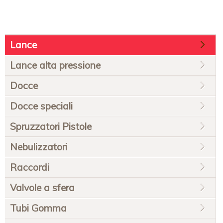
Salta
Lance
la
navigazione
Lance alta pressione
Docce
Docce speciali
Spruzzatori Pistole
Nebulizzatori
Raccordi
Valvole a sfera
Tubi Gomma