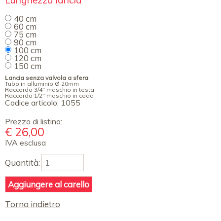
Lunghezza lancia
*
obbligatorio
40 cm
60 cm
75 cm
90 cm
100 cm
120 cm
150 cm
Lancia senza valvola a sfera
Tubo in alluminio Ø 20mm
Raccordo 3/4" maschio in testa
Raccordo 1/2" maschio in coda
Codice articolo:
1055
Prezzo di listino:
€
26,00
IVA esclusa
Quantità:
Torna indietro