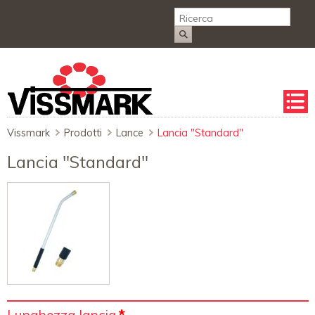
Salta
la
naviga
Vissmark
Prodotti
Lance
Lancia "Standard"
Lancia "Standard"
Campo