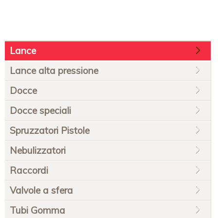
Salta
Lance
la
navigazione
Lance alta pressione
Docce
Docce speciali
Spruzzatori Pistole
Nebulizzatori
Raccordi
Valvole a sfera
Tubi Gomma