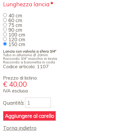
Campo
Lunghezza lancia
*
obbligatorio
40 cm
60 cm
75 cm
90 cm
100 cm
120 cm
150 cm
Lancia con valvola a sfera 3/4"
Tubo in alluminio Ø 20mm
Raccordo 3/4" maschio in testa
Raccordo a baionetta in coda
Codice articolo:
1107
Prezzo di listino:
€
40,00
IVA esclusa
Quantità:
Torna indietro