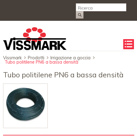
Salta
la
naviga
Vissmark
Prodotti
Irrigazione a goccia
Tubo politilene PN6 a bassa densità
Tubo politilene PN6 a bassa densità