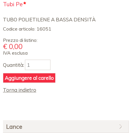
Campo
Tubi Pe
*
obbligatorio
TUBO POLIETILENE A BASSA DENSITÀ
Codice articolo:
16051
Prezzo di listino:
€
0,00
IVA esclusa
Quantità:
Torna indietro
Salta
Lance
la