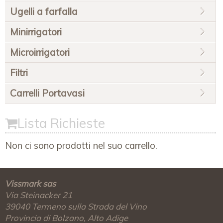
Ugelli a farfalla
Minirrigatori
Microirrigatori
Filtri
Carrelli Portavasi
Lista Richieste
Non ci sono prodotti nel suo carrello.
Vissmark sas
Via Steinacker 21
39040
Termeno sulla Strada del Vino
Provincia di Bolzano, Alto Adige