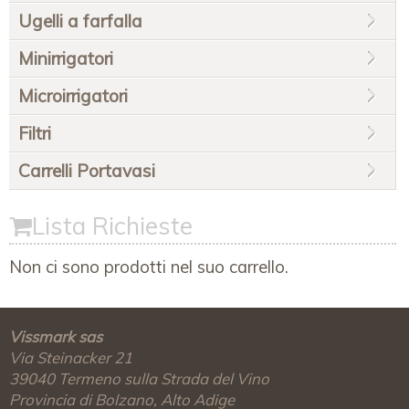
Ugelli a farfalla
Minirrigatori
Microirrigatori
Filtri
Carrelli Portavasi
Lista Richieste
Non ci sono prodotti nel suo carrello.
Vissmark sas
Via Steinacker 21
39040
Termeno sulla Strada del Vino
Provincia di Bolzano, Alto Adige