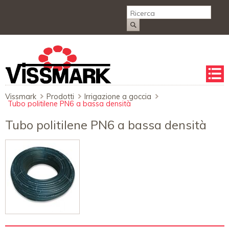
Salta
la
naviga
Vissmark
Prodotti
Irrigazione a goccia
Tubo politilene PN6 a bassa densità
Tubo politilene PN6 a bassa densità