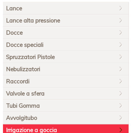
Salta
Lance
la
navigazione
Lance alta pressione
Docce
Docce speciali
Spruzzatori Pistole
Nebulizzatori
Raccordi
Valvole a sfera
Tubi Gomma
Avvolgitubo
Irrigazione a goccia