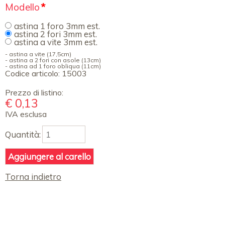
Campo
Modello
*
obbligatorio
astina 1 foro 3mm est.
astina 2 fori 3mm est.
astina a vite 3mm est.
- astina a vite (17,5cm)
- astina a 2 fori con asole (13cm)
- astina ad 1 foro obliqua (11cm)
Codice articolo:
15003
Prezzo di listino:
€
0,13
IVA esclusa
Quantità:
Torna indietro