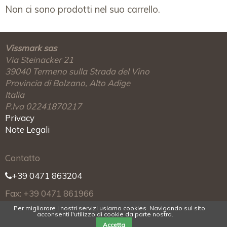
Non ci sono prodotti nel suo carrello.
Vissmark sas
Via Steinacker 21
39040
Termeno sulla Strada del Vino
Provincia di Bolzano, Alto Adige
Italia
P.Iva 02241870217
Privacy
Note Legali
Contatto
+39 0471 863204
Fax: +39 0471 861966
Per migliorare i nostri servizi usiamo cookies. Navigando sul sito
info@vissmark.it
acconsenti l'utilizzo di cookie da parte nostra.
Accetta