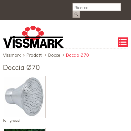
Salta
la
naviga
Vissmark
Prodotti
Docce
Doccia Ø70
Doccia Ø70
fori grossi