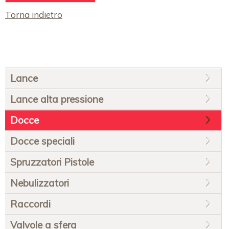
Torna indietro
Salta
Lance
la
navigazione
Lance alta pressione
Docce
Docce speciali
Spruzzatori Pistole
Nebulizzatori
Raccordi
Valvole a sfera