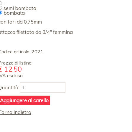
-
semi bombata
bombata
con fori da 0,75mm
attacco filettato da 3/4" femmina
Codice articolo:
2021
Prezzo di listino:
€
12,50
IVA esclusa
Quantità:
Torna indietro