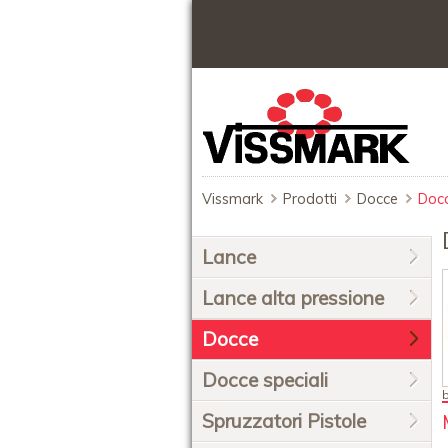
Vissmark
Prodotti
Docce
Doc
Salta
Lance
la
navigazione
Lance alta pressione
Docce
Docce speciali
Spruzzatori Pistole