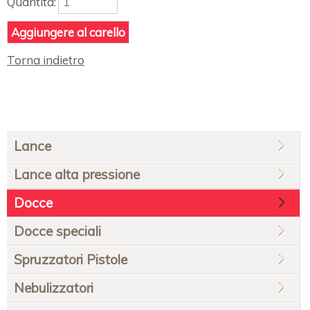
Quantità:
Torna indietro
Salta
Lance
la
navigazione
Lance alta pressione
Docce
Docce speciali
Spruzzatori Pistole
Nebulizzatori