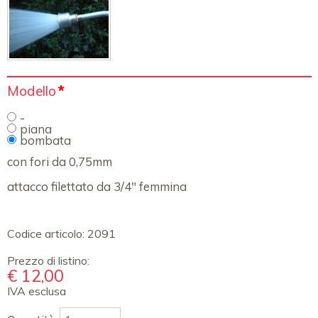
Campo
Modello
*
obbligatorio
-
piana
bombata
con fori da 0,75mm
attacco filettato da 3/4" femmina
Codice articolo:
2091
Prezzo di listino:
€
12,00
IVA esclusa