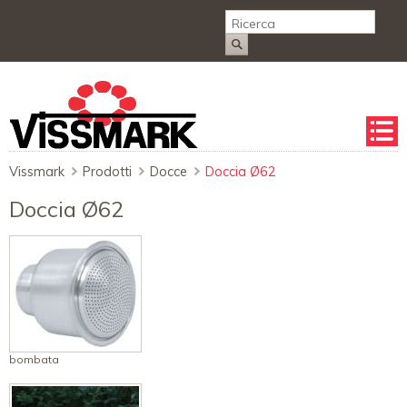
Salta
la
naviga
Vissmark
Prodotti
Docce
Doccia Ø62
Doccia Ø62
bombata