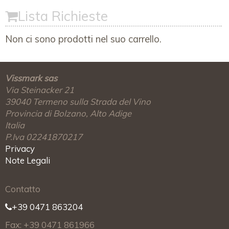
Lista Richieste
Non ci sono prodotti nel suo carrello.
Vissmark sas
Via Steinacker 21
39040
Termeno sulla Strada del Vino
Provincia di Bolzano, Alto Adige
Italia
P.Iva 02241870217
Privacy
Note Legali
Contatto
+39 0471 863204
Fax: +39 0471 861966