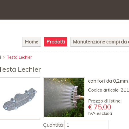
Salta
Home
Prodotti
Manutenzione campi da c
la
navigazione
i
Testa Lechler
Testa Lechler
con fori da 0,2mm
Codice articolo:
21
Prezzo di listino:
€
75,00
IVA esclusa
Quantità: