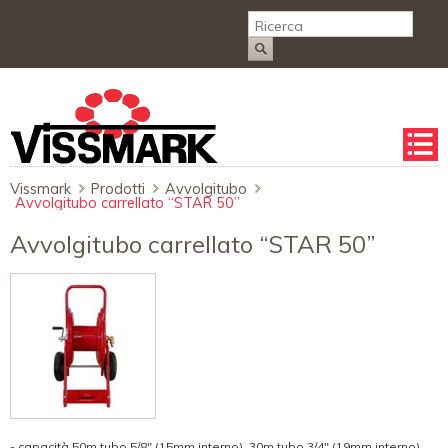
Salta
la
naviga
Vissmark
Prodotti
Avvolgitubo
Avvolgitubo carrellato “STAR 50”
Avvolgitubo carrellato “STAR 50”
- capacità 50m tubo 5/8" (15mm interno), 30m tubo 3/4" (19mm interno)