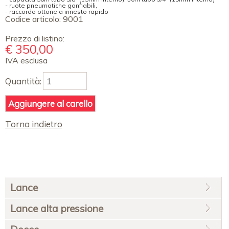
- ruote pneumatiche gonfiabili,
- raccordo ottone a innesto rapido
Codice articolo:
9001
Prezzo di listino:
€
350,00
IVA esclusa
Quantità:
Torna indietro
Salta
Lance
la
navigazione
Lance alta pressione