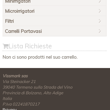
Minirrigatori
Microirrigatori
Filtri
Carrelli Portavasi
Lista Richieste
Non ci sono prodotti nel suo carrello.
Vissmark sas
Via Steinacker 21
39040
Termeno sulla Strada del Vino
Provincia di Bolzano, Alto Adige
Italia
P.Iva 02241870217
Privacy